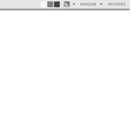
RANDOM
ARCHIVES