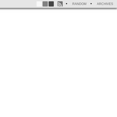
RANDOM
ARCHIVES