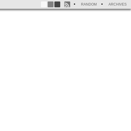
RANDOM
ARCHIVES