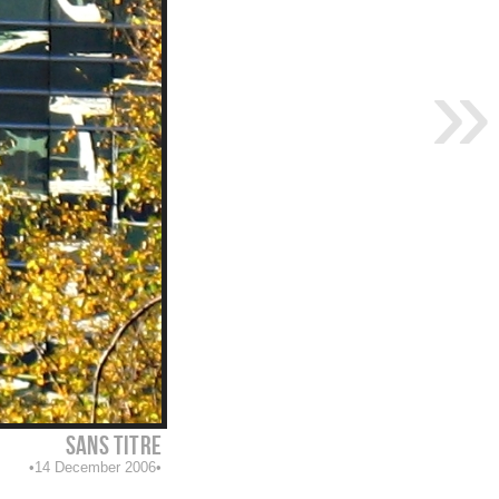
sans titre
14 December 2006