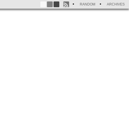
RANDOM
ARCHIVES