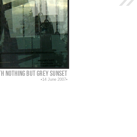
th nothing but grey sunset
14 June 2007