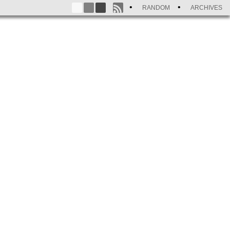
RANDOM
ARCHIVES