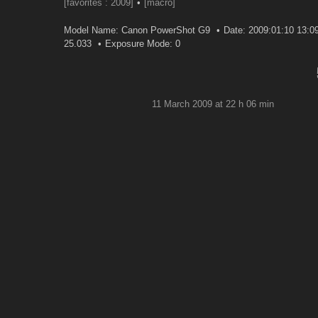
[favorites : 2009]
[macro]
Model Name: Canon PowerShot G9
Date: 2009:01:10 13:0
25.033
Exposure Mode: 0
11 March 2009 at 22 h 06 min
Trop fort ! Mais…qu'est-ce ??
Reply
Boogie
Woman
12 March 2009 at 8 h 18 min
cela ressemble aux fleurs de givre q
enfance
gwen
Reply