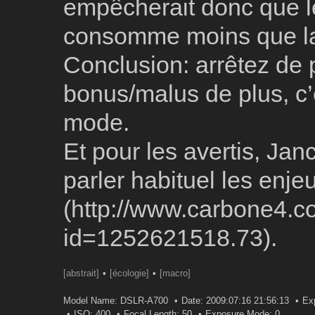
empêcherait donc que le 
consomme moins que l
Conclusion: arrêtez de 
bonus/malus de plus, c’
mode.
Et pour les avertis, Jan
parler habituel les enjeu
(http://www.carbone4.c
id=1252621518.73).
[abstrait]
[écologie]
[macro]
Model Name: DSLR-A700
Date: 2009:07:16 21:56:13
Ex
ISO: 400
Focal Length: 50
Exposure Mode: 0