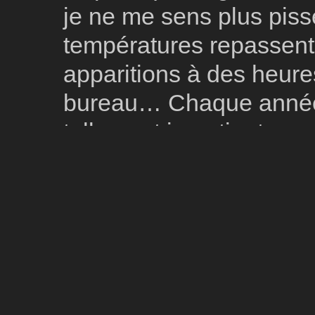
je ne me sens plus pisser
températures repassent l
apparitions à des heure
bureau… Chaque année c
tellement impatient que 
l’hiver ne laisse la pla
et qu’en Avril on a tout
découvrir d’un fil (le c
pollens qui prolifèrent c
L’ambiance au Paris Ca
les effectifs restent fa