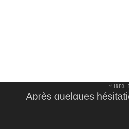
Info,
Après quelques hésitati
écossaise, je commence 
de mes sorties estivale