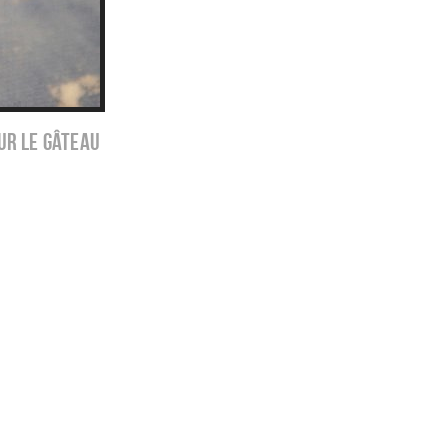
sur le gâteau