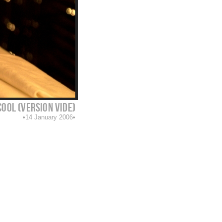
ool (version vide)
14 January 2006