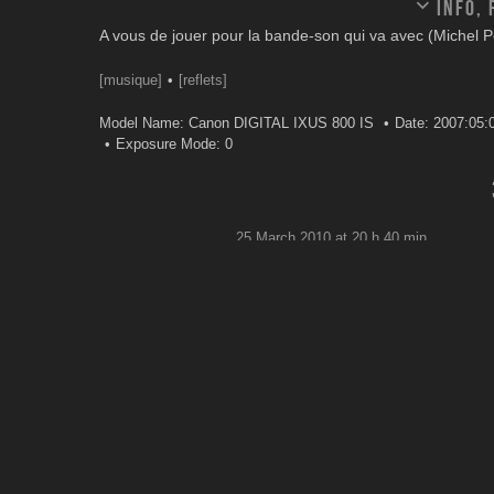
Info,
A vous de jouer pour la bande-son qui va avec (Michel 
[musique]
[reflets]
Model Name: Canon DIGITAL IXUS 800 IS
Date: 2007:05:
Exposure Mode: 0
25 March 2010 at 20 h 40 min
Enormément de couche
photo, d'où la référen
Yannick
j'adhère 5/5 pour moi
Autre tentative avec u
“contemplation” du pe
Splendour /
http://open.spotify.