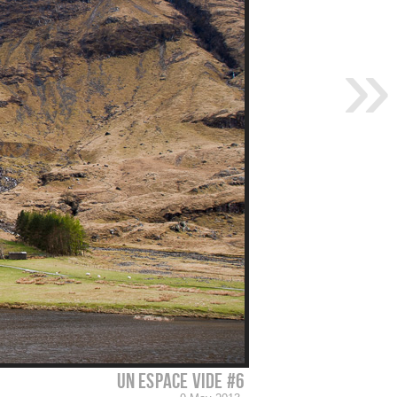
un espace vide #6