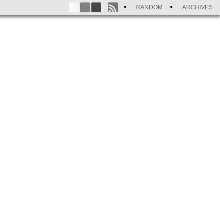
RANDOM
ARCHIVES