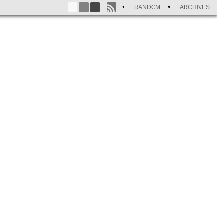
RANDOM
ARCHIVES