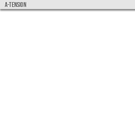
a-tension