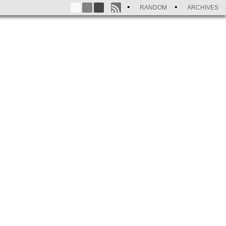
RANDOM
ARCHIVES