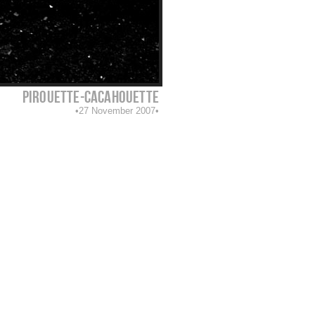
pirouette-cacahouette
27 November 2007