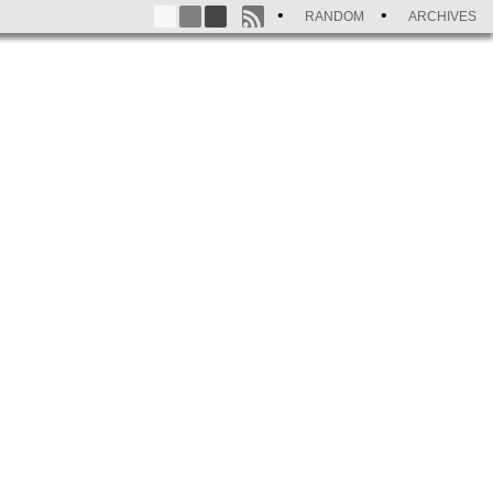
RANDOM
ARCHIVES