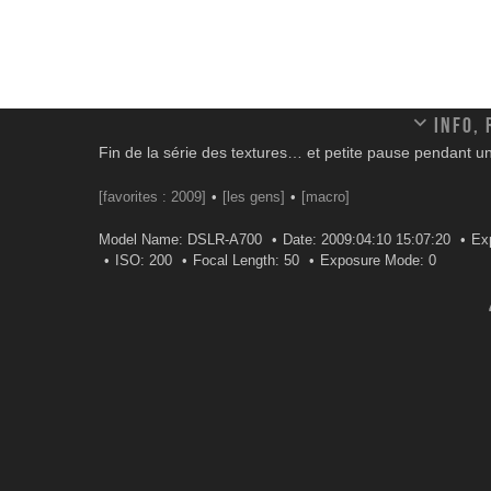
Info,
Fin de la série des textures… et petite pause pendant 
[favorites : 2009]
[les gens]
[macro]
Model Name: DSLR-A700
Date: 2009:04:10 15:07:20
Exp
ISO: 200
Focal Length: 50
Exposure Mode: 0
28 May 2009 at 19 h 57 min
c'est Sok ? un appel subliminal pour 
Reply
Alecska