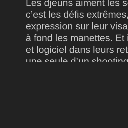
Les djeuns aiment les 
c’est les défis extrêmes
expression sur leur vis
à fond les manettes. Et 
et logiciel dans leurs r
une seule d’un shootin
Résultat à la hauteur
[favorites : 2011]
Model Name: NIKON D700
Date: 2011:05:29 22:17:18
Ex
ISO: 400
Focal Length: 50
Exposure Mode: 0
5 