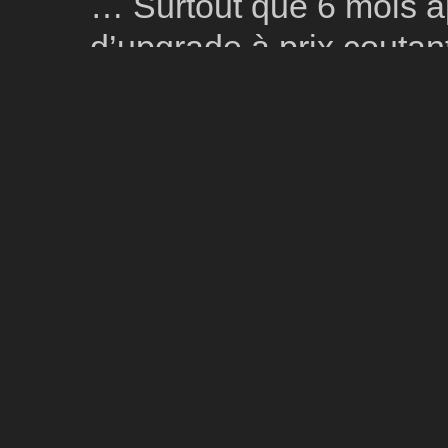
… Surtout que 6 mois ap
d’upgrade à prix coutant
celle à vie, Chromasia tu
(http://www.chromasia.co
proposer aux têtes en l’
vers “à vie” qui donne d
lesdits plugins.
Bon photographe, bon p
franchement une super 
qui veulent apprendre l
leur tienne la main!