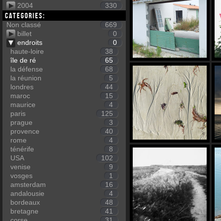
2004
330
Categories:
Non classé
669
billet
0
endroits
0
haute-loire
38
île de ré
65
la défense
68
la réunion
5
londres
44
maroc
15
maurice
4
paris
125
prague
3
provence
40
rome
4
ténérife
8
USA
102
venise
9
vosges
1
amsterdam
16
andalousie
4
bordeaux
48
bretagne
41
corse
31