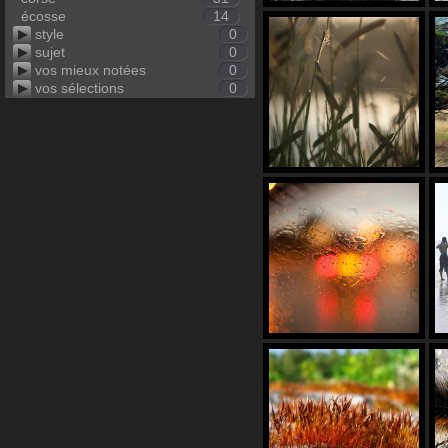
écosse
14
style
0
sujet
0
vos mieux notées
0
vos sélections
0