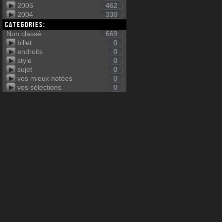
2005
462
2004
330
Categories:
Non classé
669
billet
0
endroits
0
style
0
sujet
0
vos mieux notées
0
vos sélections
0