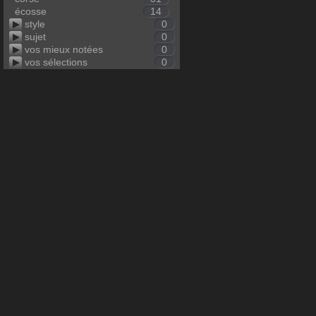
écosse
14
style
0
sujet
0
vos mieux notées
0
vos sélections
0