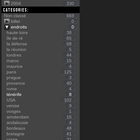
2004
330
Categories:
Non classé
669
billet
0
endroits
0
haute-loire
38
île de ré
65
la défense
68
la réunion
5
londres
44
maroc
15
maurice
4
paris
125
prague
3
provence
40
rome
4
ténérife
8
USA
102
venise
9
vosges
1
amsterdam
16
andalousie
4
bordeaux
48
bretagne
41
corse
31