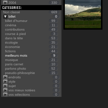
2004
330
Categories:
Non classé
669
billet
0
billet d'humeur
99
cinéma
11
contributions
49
course à pied
3
dans la tête
53
écologie
35
économie
21
fictions
44
meilleurs mots
9
musique
21
paris carnet
10
parlons photo
52
pseudo-philosophie
15
endroits
0
style
0
sujet
0
vos mieux notées
0
vos sélections
0