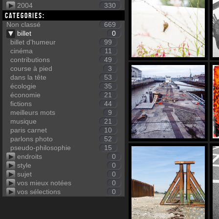
2004
330
Categories:
Non classé
669
billet
0
billet d'humeur
99
cinéma
11
contributions
49
course à pied
3
dans la tête
53
écologie
35
économie
21
fictions
44
meilleurs mots
9
musique
21
paris carnet
10
parlons photo
52
pseudo-philosophie
15
endroits
0
style
0
sujet
0
vos mieux notées
0
vos sélections
0