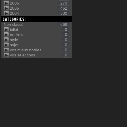
2006
279
2005
462
2004
330
Categories:
Non classé
669
billet
0
endroits
0
style
0
sujet
0
vos mieux notées
0
vos sélections
0