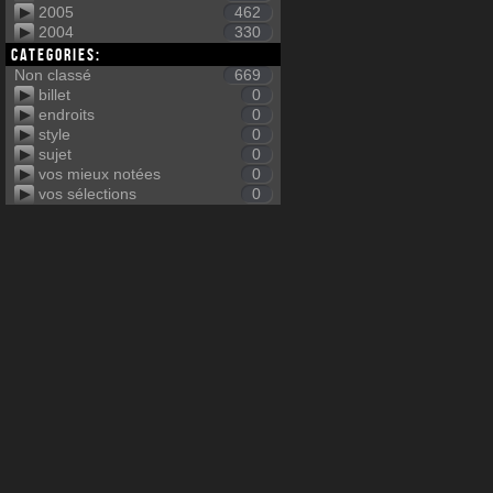
2005
462
2004
330
Categories:
Non classé
669
billet
0
endroits
0
style
0
sujet
0
vos mieux notées
0
vos sélections
0