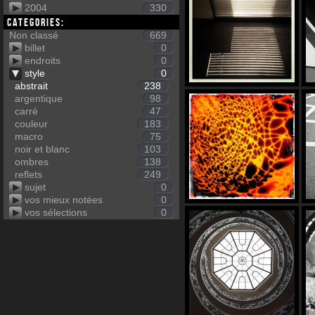
2004
330
Categories:
Non classé
669
billet
0
endroits
0
style
0
abstrait
238
argentique
98
carré
47
couleur
183
macro
75
noir et blanc
103
ombres
138
reflets
249
sujet
0
vos mieux notées
0
vos sélections
0