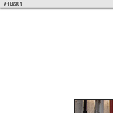
a-tension