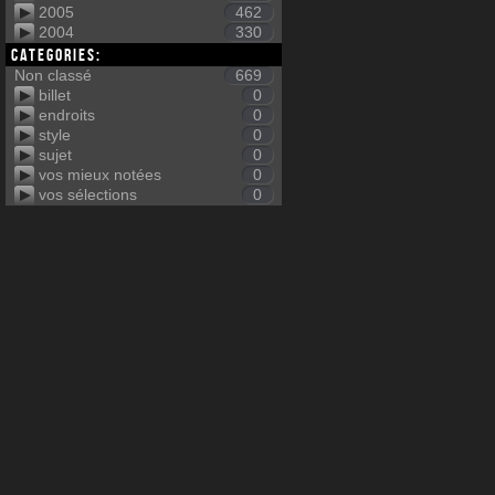
2005
462
2004
330
Categories:
Non classé
669
billet
0
endroits
0
style
0
sujet
0
vos mieux notées
0
vos sélections
0