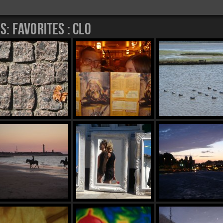
es:
favorites : clo