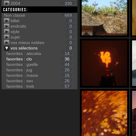
2004
330
Categories:
Non classé
669
billet
0
endroits
0
style
0
sujet
0
vos mieux notées
0
vos sélections
0
favorites : alecska
14
favorites : clo
36
favorites : gaelle
44
favorites : jug
26
favorites : maow
16
favorites : sev
26
favorites : treb
57