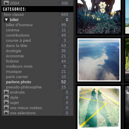
2004
330
Categories:
Non classé
669
billet
0
billet d'humeur
99
cinéma
11
contributions
49
course à pied
3
dans la tête
53
écologie
35
économie
21
fictions
44
meilleurs mots
9
musique
21
paris carnet
10
parlons photo
52
pseudo-philosophie
15
endroits
0
style
0
sujet
0
vos mieux notées
0
vos sélections
0