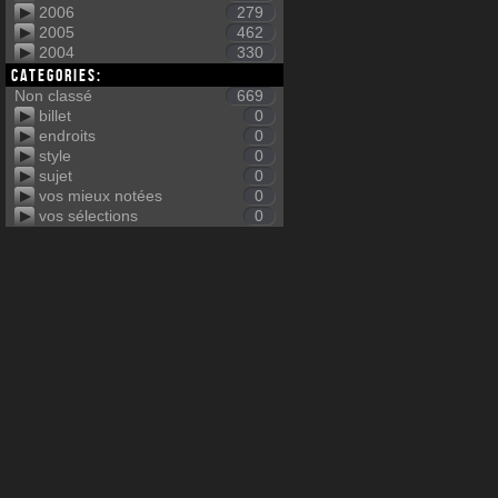
2006
279
2005
462
2004
330
Categories:
Non classé
669
billet
0
endroits
0
style
0
sujet
0
vos mieux notées
0
vos sélections
0