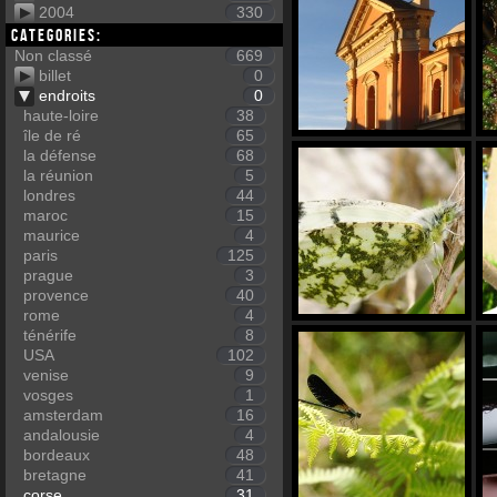
2004
330
Categories:
Non classé
669
billet
0
endroits
0
haute-loire
38
île de ré
65
la défense
68
la réunion
5
londres
44
maroc
15
maurice
4
paris
125
prague
3
provence
40
rome
4
ténérife
8
USA
102
venise
9
vosges
1
amsterdam
16
andalousie
4
bordeaux
48
bretagne
41
corse
31