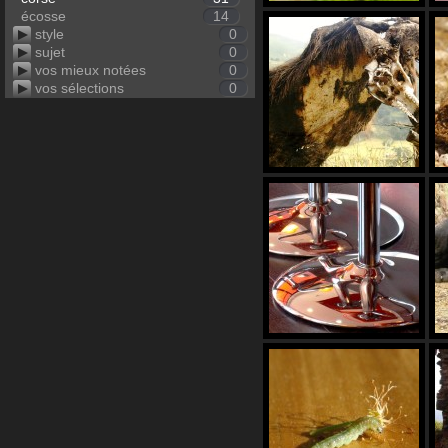
écosse
14
style
0
sujet
0
vos mieux notées
0
vos sélections
0