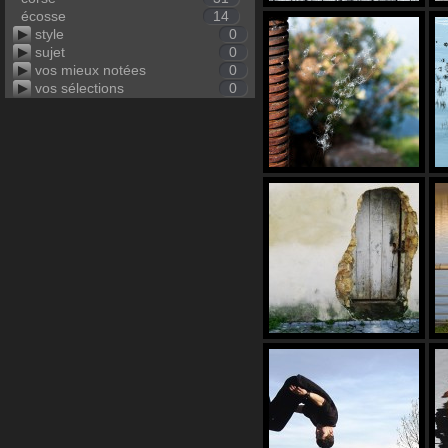
écosse
14
style
0
sujet
0
vos mieux notées
0
vos sélections
0