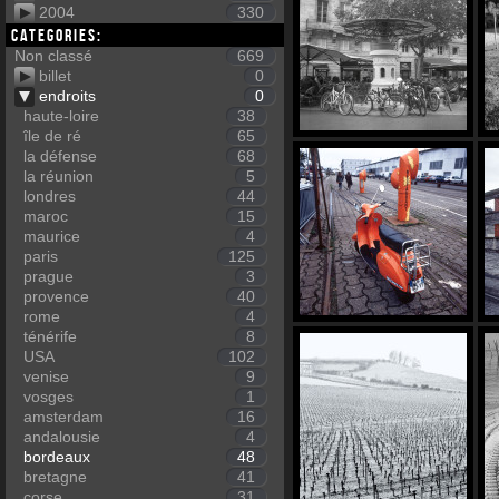
2004
330
Categories:
Non classé
669
billet
0
endroits
0
haute-loire
38
île de ré
65
la défense
68
la réunion
5
londres
44
maroc
15
maurice
4
paris
125
prague
3
provence
40
rome
4
ténérife
8
USA
102
venise
9
vosges
1
amsterdam
16
andalousie
4
bordeaux
48
bretagne
41
corse
31