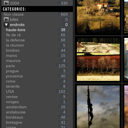
2004
330
Categories:
Non classé
669
billet
0
endroits
0
haute-loire
38
île de ré
65
la défense
68
la réunion
5
londres
44
maroc
15
maurice
4
paris
125
prague
3
provence
40
rome
4
ténérife
8
USA
102
venise
9
vosges
1
amsterdam
16
andalousie
4
bordeaux
48
bretagne
41
corse
31