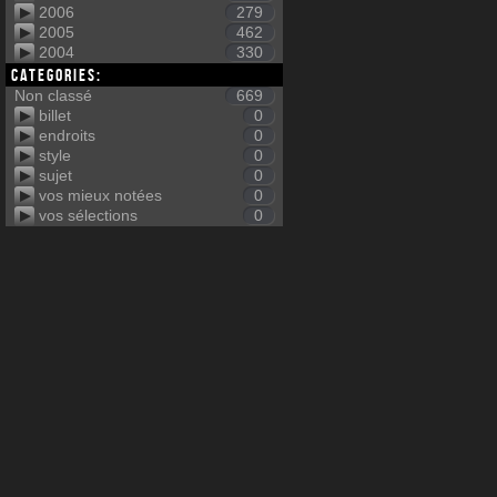
2006
279
2005
462
2004
330
Categories:
Non classé
669
billet
0
endroits
0
style
0
sujet
0
vos mieux notées
0
vos sélections
0