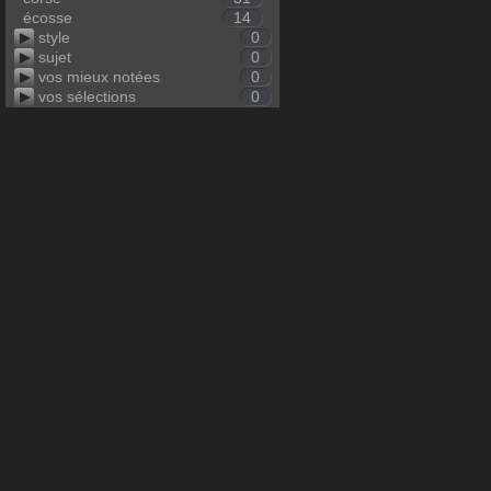
écosse
14
style
0
sujet
0
vos mieux notées
0
vos sélections
0