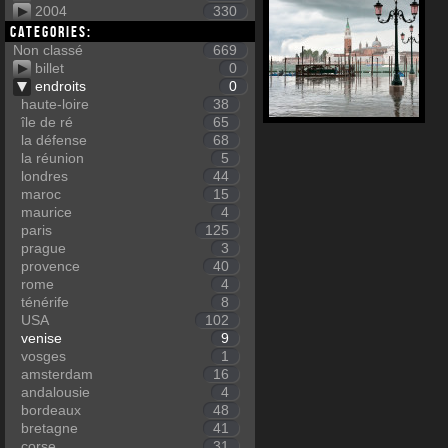
2004
330
Categories:
Non classé
669
billet
0
endroits
0
haute-loire
38
île de ré
65
la défense
68
la réunion
5
londres
44
maroc
15
maurice
4
paris
125
prague
3
provence
40
rome
4
ténérife
8
USA
102
venise
9
vosges
1
amsterdam
16
andalousie
4
bordeaux
48
bretagne
41
corse
31